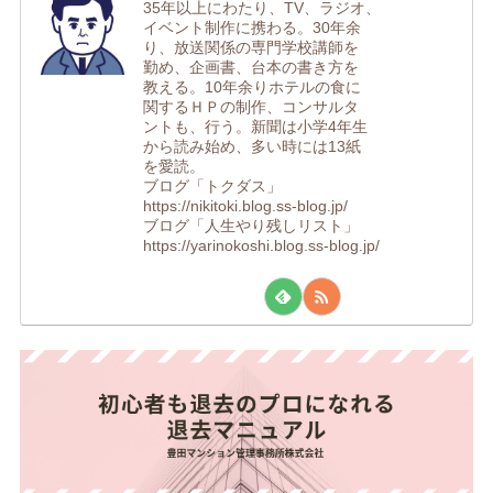
35年以上にわたり、TV、ラジオ、
イベント制作に携わる。30年余
り、放送関係の専門学校講師を
勤め、企画書、台本の書き方を
教える。10年余りホテルの食に
関するＨＰの制作、コンサルタ
ントも、行う。新聞は小学4年生
から読み始め、多い時には13紙
を愛読。
ブログ「トクダス」
https://nikitoki.blog.ss-blog.jp/
ブログ「人生やり残しリスト」
https://yarinokoshi.blog.ss-blog.jp/