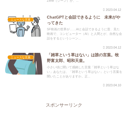
Zene（ジーン）が、...
2023.04.12
ChatGPTと会話できるように 未来がや
ニュースな言葉
ってきた
SF映画の世界が……AIと会話できるように昔、見た
映画で、コンピューター（AI）と人間とが、自然な会
話をするというシーン...
2023.04.12
「雑草という草はない」は誰の言葉。牧
ニュースな言葉
野富太郎、昭和天皇。
小さい頃に聞いて感銘した言葉「雑草という草はな
い」あなたは、「雑草という草はない」という言葉を
聞いたことがありますか。正...
2023.04.10
スポンサーリンク