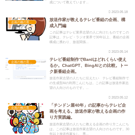
成について教えています...
2023.05.18
放送作家が教えるテレビ番組の企画、構
企画の種の育て方
成入門編
この記事はテレビ業界志望の人に向けたものですこの
記事は、テレビ・ラジオ業界で30年以上、番組の企画
構成に携わり、放送関係...
2023.05.14
テレビ番組制作でBardはどれくらい使え
企画の種の育て方
るか。ChatGPT、BingAIとの比較。トー
ク新番組企画。
放送作家志望の人たちに伝えたい テレビ番組制作で
の生成型AIの利用こんにちは。この記事は放送作家志
望の人向けのものです。...
2023.05.12
「チンドン屋40年」の記事からテレビ企
企画の種の育て方
画を考える。放送作家が教える企画の作
り方実践編。
放送作家志望の人たちに教える企画の作り方こんにち
は。この記事は放送作家志望の人向けのものです。30
年以上放送作家をし、専...