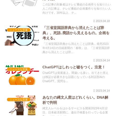
この記事の対象者はテレビ番組の企画作りを知りたい
人この記事は、テレビ番組の企画書作りを知りたい人
向けです。30年以上、テ...
2023.04.18
「三省堂国語辞典から消えたことば辞
ニュースな言葉
典」、死語､廃語から見えるもの。企画を
考える。
「三省堂国語辞典から消えたことば辞典」発売2023
年4月14日の日経新聞の「春秋」は、「三省堂国語辞
典から消えたことば辞...
2023.04.14
ChatGPTはしれっと嘘をつく。注意！
ニュースな言葉
ChatGPTは発展途上。間違いも多い。出てきた答え
は検証が必要大きな話題になっている対話型AIの
ChatGPT。質問を...
2023.04.14
あなたの縄文人度はどれくらい。DNA解
ニュースな言葉
析で判明
縄文人レベルをはかるサービスを開発2023年4月12
日、日本経済新聞に、遺伝子検査を行っている企業