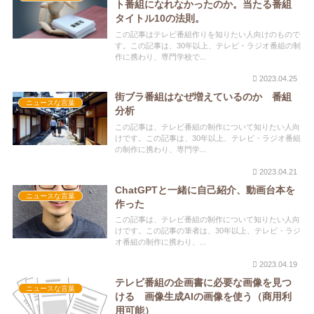
ト番組になれなかったのか。当たる番組
タイトル10の法則。
この記事はテレビ番組作りを知りたい人向けのもので
す。この記事は、30年以上、テレビ・ラジオ番組の制
作に携わり、専門学校で...
2023.04.25
街ブラ番組はなぜ増えているのか 番組
ニュースな言葉
分析
この記事は、テレビ番組の制作について知りたい人向
けです。この記事は、30年以上、テレビ・ラジオ番組
の制作に携わり、専門学...
2023.04.21
ChatGPTと一緒に自己紹介、動画台本を
ニュースな言葉
作った
この記事は、テレビ番組の制作について知りたい人向
けです。この記事の筆者は、30年以上、テレビ・ラジ
オ番組の制作に携わり、...
2023.04.19
テレビ番組の企画書に必要な画像を見つ
ニュースな言葉
ける 画像生成AIの画像を使う（商用利
用可能）