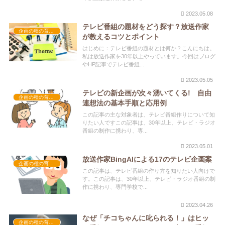
2023.05.08
テレビ番組の題材をどう探す？放送作家
企画の種の育て方
が教えるコツとポイント
はじめに：テレビ番組の題材とは何か？こんにちは。
私は放送作家を30年以上やっています。今回はブログ
やHP記事でテレビ番組...
2023.05.05
テレビの新企画が次々湧いてくる! 自由
企画の種の育て方
連想法の基本手順と応用例
この記事の主な対象者は、テレビ番組作りについて知
りたい人ですこの記事は、30年以上、テレビ・ラジオ
番組の制作に携わり、専...
2023.05.01
放送作家BingAIによる17のテレビ企画案
企画の種の育て方
この記事は、テレビ番組の作り方を知りたい人向けで
す。この記事は、30年以上、テレビ・ラジオ番組の制
作に携わり、専門学校で...
2023.04.26
なぜ「チコちゃんに叱られる！」はヒッ
企画の種の育て方