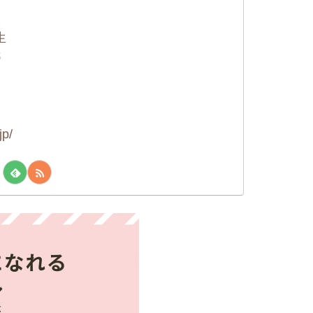
に
生
紙
jp/