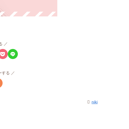
る
ローする
niki