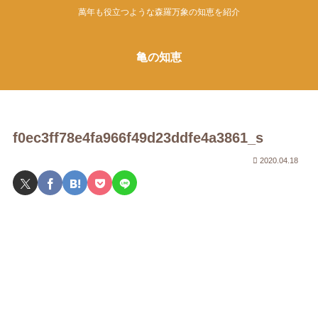
萬年も役立つような森羅万象の知恵を紹介
亀の知恵
f0ec3ff78e4fa966f49d23ddfe4a3861_s
2020.04.18