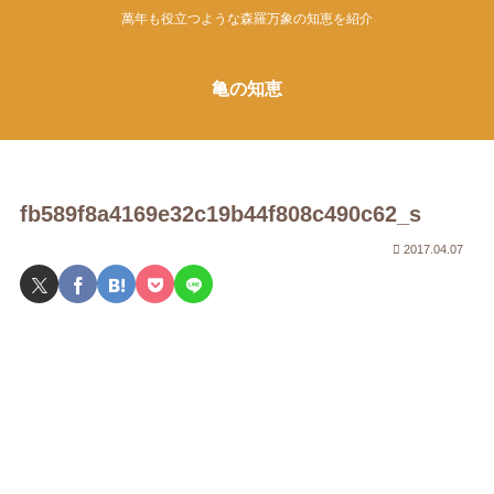
萬年も役立つような森羅万象の知恵を紹介
亀の知恵
fb589f8a4169e32c19b44f808c490c62_s
2017.04.07