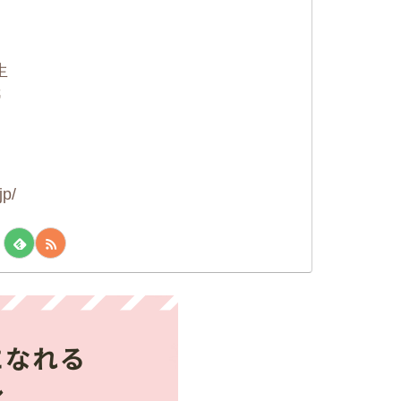
に
生
紙
jp/