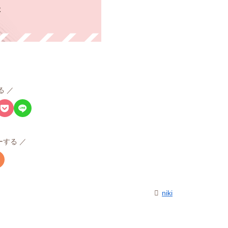
る
ローする
niki