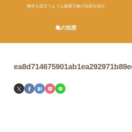
萬年も役立つような森羅万象の知恵を紹介
亀の知恵
ea8d714675901ab1ea292971b89e