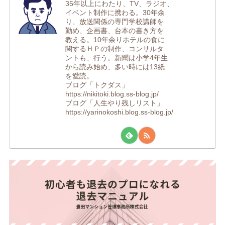
35年以上にわたり、TV、ラジオ、
イベント制作に携わる。30年余
り、放送関係の専門学校講師を
勤め、企画書、台本の書き方を
教える。10年余りホテルの食に
関するＨＰの制作、コンサルタ
ントも、行う。新聞は小学4年生
から読み始め、多い時には13紙
を愛読。
ブログ「トクダス」
https://nikitoki.blog.ss-blog.jp/
ブログ「人生やり残しリスト」
https://yarinokoshi.blog.ss-blog.jp/