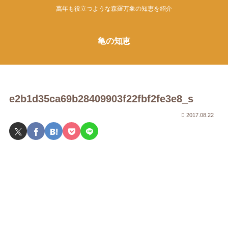
萬年も役立つような森羅万象の知恵を紹介
亀の知恵
e2b1d35ca69b28409903f22fbf2fe3e8_s
2017.08.22