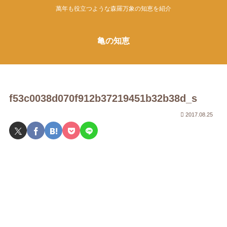
萬年も役立つような森羅万象の知恵を紹介
亀の知恵
f53c0038d070f912b37219451b32b38d_s
2017.08.25