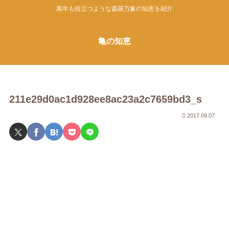
萬年も役立つような森羅万象の知恵を紹介
亀の知恵
211e29d0ac1d928ee8ac23a2c7659bd3_s
2017.09.07