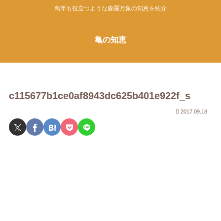
萬年も役立つような森羅万象の知恵を紹介
亀の知恵
c115677b1ce0af8943dc625b401e922f_s
2017.09.18