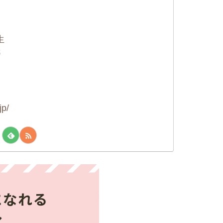
に
生
紙
jp/