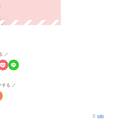
る
ローする
niki