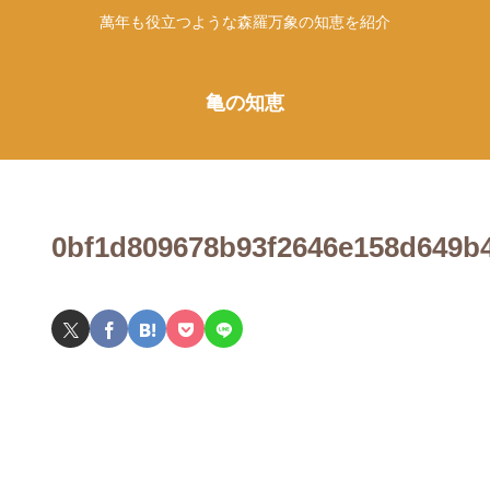
萬年も役立つような森羅万象の知恵を紹介
亀の知恵
0bf1d809678b93f2646e158d649b