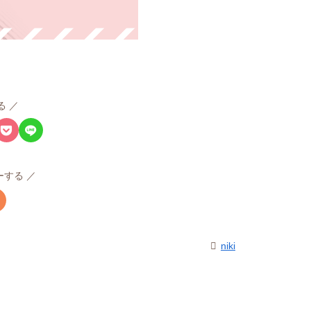
る
ローする
niki