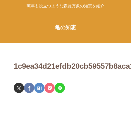
萬年も役立つような森羅万象の知恵を紹介
亀の知恵
1c9ea34d21efdb20cb59557b8aca