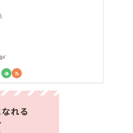
に
生
紙
jp/