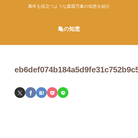
萬年も役立つような森羅万象の知恵を紹介
亀の知恵
eb6def074b184a5d9fe31c752b9c