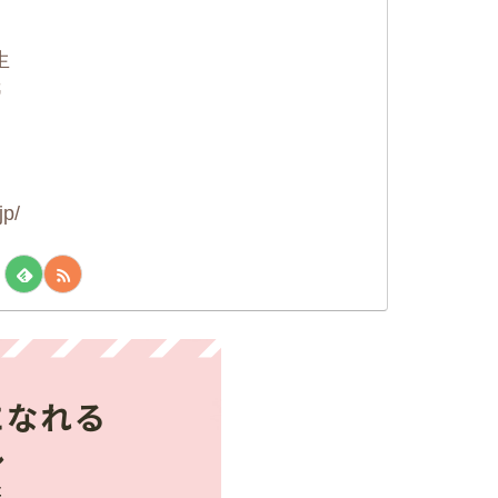
に
生
紙
jp/