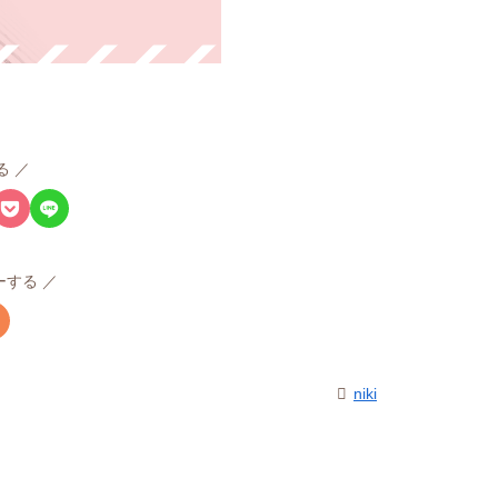
る
ローする
niki