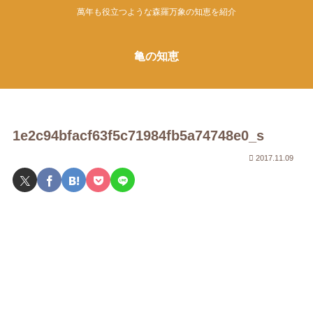
萬年も役立つような森羅万象の知恵を紹介
亀の知恵
1e2c94bfacf63f5c71984fb5a74748e0_s
2017.11.09