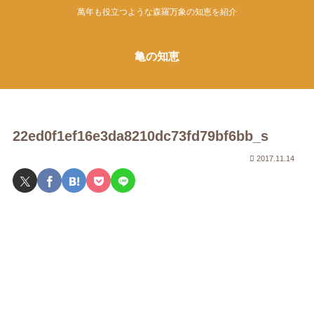
萬年も役立つような森羅万象の知恵を紹介
亀の知恵
22ed0f1ef16e3da8210dc73fd79bf6bb_s
2017.11.14