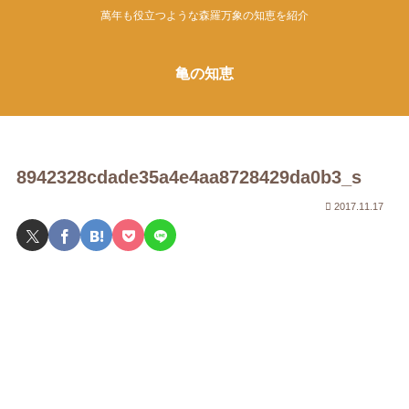
萬年も役立つような森羅万象の知恵を紹介
亀の知恵
8942328cdade35a4e4aa8728429da0b3_s
2017.11.17