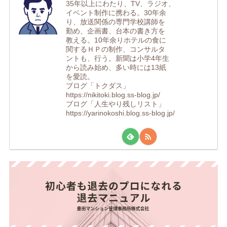
35年以上にわたり、TV、ラジオ、
イベント制作に携わる。30年余
り、放送関係の専門学校講師を
勤め、企画書、台本の書き方を
教える。10年余りホテルの食に
関するＨＰの制作、コンサルタ
ントも、行う。新聞は小学4年生
から読み始め、多い時には13紙
を愛読。
ブログ「トクダス」
https://nikitoki.blog.ss-blog.jp/
ブログ「人生やり残しリスト」
https://yarinokoshi.blog.ss-blog.jp/