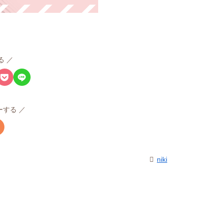
る
ローする
niki