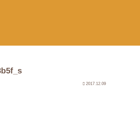
8b5f_s
2017.12.09