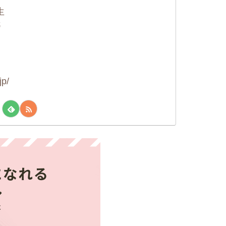
生
紙
jp/