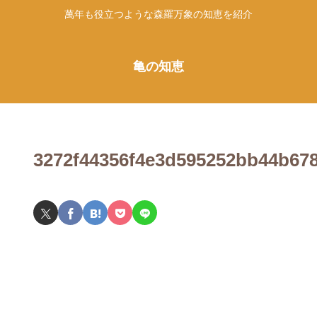
萬年も役立つような森羅万象の知恵を紹介
亀の知恵
3272f44356f4e3d595252bb44b67