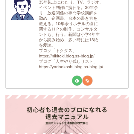
35年以上にわたり、TV、ラジオ、
イベント制作に携わる。30年余
り、放送関係の専門学校講師を
勤め、企画書、台本の書き方を
教える。10年余りホテルの食に
関するＨＰの制作、コンサルタ
ントも、行う。新聞は小学4年生
から読み始め、多い時には13紙
を愛読。
ブログ「トクダス」
https://nikitoki.blog.ss-blog.jp/
ブログ「人生やり残しリスト」
https://yarinokoshi.blog.ss-blog.jp/