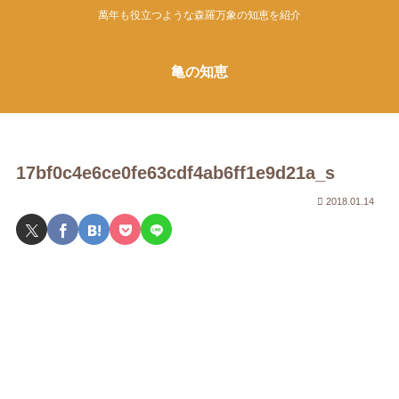
萬年も役立つような森羅万象の知恵を紹介
亀の知恵
17bf0c4e6ce0fe63cdf4ab6ff1e9d21a_s
2018.01.14