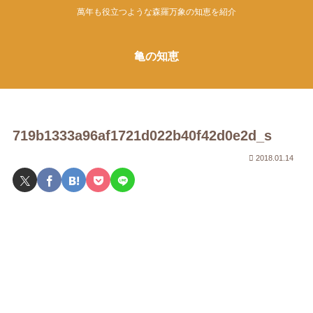
萬年も役立つような森羅万象の知恵を紹介
亀の知恵
719b1333a96af1721d022b40f42d0e2d_s
2018.01.14