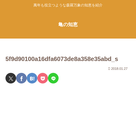
萬年も役立つような森羅万象の知恵を紹介
亀の知恵
5f9d90100a16dfa6073de8a358e35abd_s
2018.01.27