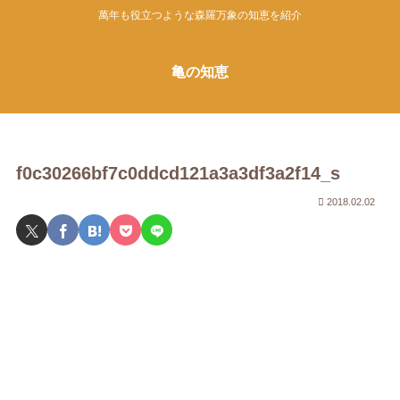
萬年も役立つような森羅万象の知恵を紹介
亀の知恵
f0c30266bf7c0ddcd121a3a3df3a2f14_s
2018.02.02