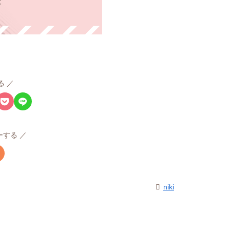
る
ローする
niki