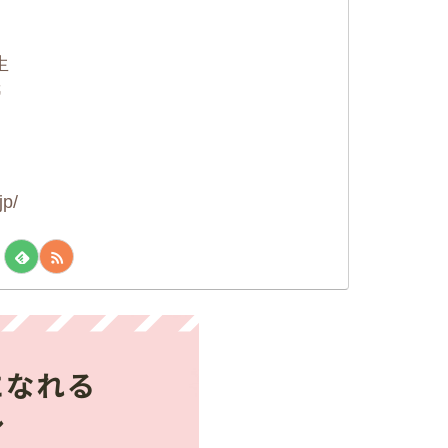
に
生
紙
jp/