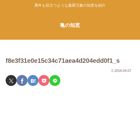
萬年も役立つような森羅万象の知恵を紹介
亀の知恵
f8e3f31e0e15c34c71aea4d204edd0f1_s
2018.04.07