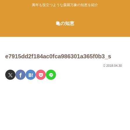
萬年も役立つような森羅万象の知恵を紹介
亀の知恵
e7915dd2f184ac0fca986301a365f0b3_s
2018.04.30