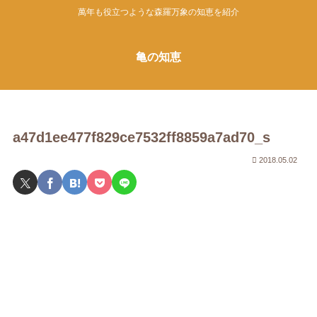
萬年も役立つような森羅万象の知恵を紹介
亀の知恵
a47d1ee477f829ce7532ff8859a7ad70_s
2018.05.02