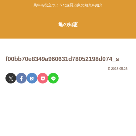
萬年も役立つような森羅万象の知恵を紹介
亀の知恵
f00bb70e8349a960631d78052198d074_s
2018.05.26