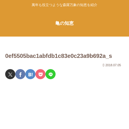
萬年も役立つような森羅万象の知恵を紹介
亀の知恵
0ef5505bac1abfdb1c83e0c23a9b692a_s
2018.07.05