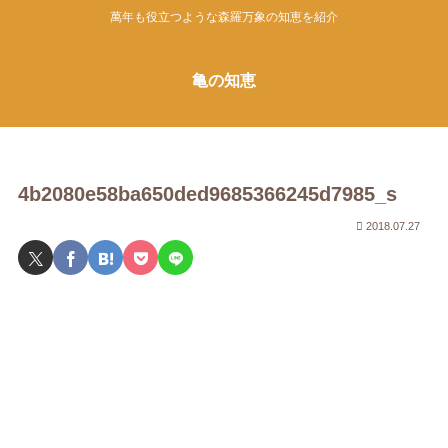
萬年も役立つような森羅万象の知恵を紹介
亀の知恵
4b2080e58ba650ded9685366245d7985_s
2018.07.27