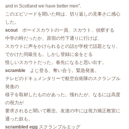
and in Scotland we have better men”.
このエピソードを聞いた時は、切り返しの見事さに感心
した。
scout
ボーイスカウトの一員、スカウト、偵察する
中学の時だったか、原宿の竹下通りに行けば、
スカウトに声をかけられるとの話が学校で話題となり、
でかけた同級生も。しかし登録に金をとる
怪しいスカウトだった。春先になると思い出す。
scramble
よじ登る、奪い合う。緊急発進。
テレビのドキュメンタリーで航空自衛隊のスクランブル
発進の
様子を取材したものがあった。憧れたが、なるには高度
の視力が
要求されると聞いて断念。友達の中には視力矯正教室に
通った奴も。
scrambled egg
スクランブルエッグ