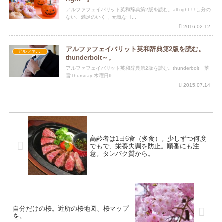
アルファフェイバリット英和辞典第2版を読む。all right 申し分の
ない、満足のいく 、元気な《...
2016.02.12
アルファフェイバリット英和辞典第2版を読む。
アルファフェイバリット英和辞典第2版
thunderbolt～。
アルファフェイバリット英和辞典第2版を読む。thunderbolt 落
雷Thursday 木曜日th...
2015.07.14
高齢者は1日6食（多食）。少しずつ何度
でもで、栄養失調を防止。順番にも注
意。タンパク質から。
自分だけの桜。近所の桜地図、桜マップ
を。