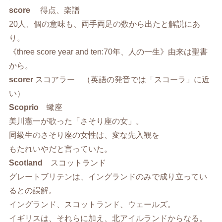
score
得点、楽譜
20人、個の意味も、両手両足の数から出たと解説にあ
り。
《three score year and ten:70年、人の一生》由来は聖書
から。
scorer
スコアラー （英語の発音では「スコーラ」に近
い）
Scoprio
蠍座
美川憲一が歌った「さそり座の女」。
同級生のさそり座の女性は、変な先入観を
もたれいやだと言っていた。
Scotland
スコットランド
グレートブリテンは、イングランドのみで成り立ってい
るとの誤解。
イングランド、スコットランド、ウェールズ。
イギリスは、それらに加え、北アイルランドからなる。