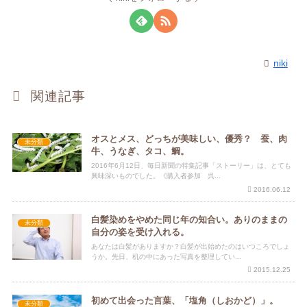
niki
関連記事
オスとメス、どっちが美味しい、優秀？ 蚕、肉
未分類
牛、うなぎ、タコ、鯛。
2016年6月12日、毎日新聞の特集記事「ストーリー」は、とても
興味深いものでした。《購入者参加 呉...
2016.06.12
白髪染めをやめた同じ年の知合い。ありのままの
未分類
自分の姿を受け入れる。
あなたは白髪がありますか？白髪が出始めたのはいつころでしょ
うか。先日、机の中にあった写真を整理してい...
2015.12.25
初めて出会った言葉、「塩角（しおかど）」。
未分類