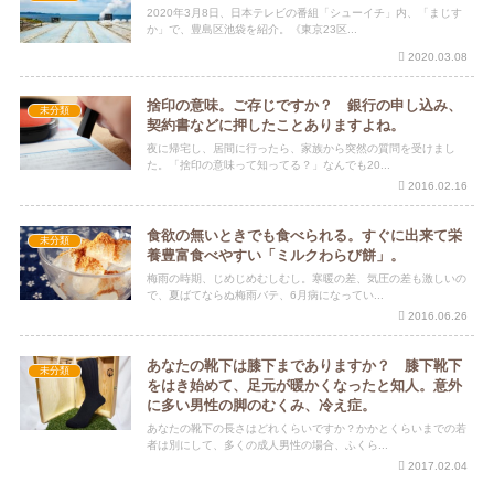
2020年3月8日、日本テレビの番組「シューイチ」内、「まじす
か」で、豊島区池袋を紹介。《東京23区...
2020.03.08
捨印の意味。ご存じですか？ 銀行の申し込み、
未分類
契約書などに押したことありますよね。
夜に帰宅し、居間に行ったら、家族から突然の質問を受けまし
た。「捨印の意味って知ってる？」なんでも20...
2016.02.16
食欲の無いときでも食べられる。すぐに出来て栄
未分類
養豊富食べやすい「ミルクわらび餅」。
梅雨の時期、じめじめむしむし。寒暖の差、気圧の差も激しいの
で、夏ばてならぬ梅雨バテ、6月病になってい...
2016.06.26
あなたの靴下は膝下までありますか？ 膝下靴下
未分類
をはき始めて、足元が暖かくなったと知人。意外
に多い男性の脚のむくみ、冷え症。
あなたの靴下の長さはどれくらいですか？かかとくらいまでの若
者は別にして、多くの成人男性の場合、ふくら...
2017.02.04