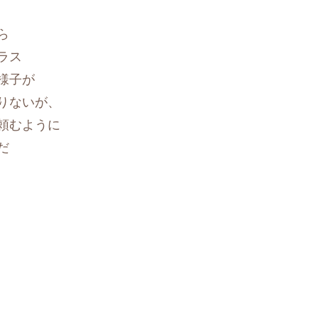
ら
ラス
様子が
りないが、
頼むように
だ