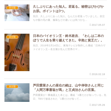
久しぶりにあった知人。若返る。秘密はぴかぴか
未分類
お肌。ポイントは3つ。
先日、久しぶりにあった知人。なんだか若返っていました。顔立
ちや髪の毛の量、服装などの違いには気づかな...
2017.05.07
日本のバイオリン王・鈴木政吉、「わしは二本の
未分類
ぼうで人生を乗り越えてきた。辛抱と貧乏だ」。
先日、2016年2月14日に、東海テレビが制作した番組「日本のヴ
ァイオリン王～名古屋が生んだ世界のマ...
2016.02.18
芦田愛菜さんの座右の銘は、山中伸弥さんと同じ
未分類
「人間万事塞翁が馬」と王貞治さんの言葉。
芦田愛菜が一番魂震えた本とは。番組「1番だけが知っている」先
日、TBSで放送された「1番だけが知って...
2017.05.26