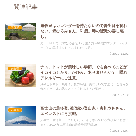
関連記事
遊牧民はカレンダーを持たないので誕生日を祝わ
未分類
ない。郷ひろみさん、61歳。時の認識の善し悪
し。
先日、NHKで《“郷ひろみ”という生き方～60歳のエンターテイナ
ー～》の再放送をしていました。3月に...
2016.11.02
ナス、トマトが美味しい季節。でも食べてのどが
未分類
イガイガしたり、かゆみ、ありませんか？ 隠れ
アレルギーにご注意。
冷やしトマト、焼茄子。夏の時期、美味しいですよね。これらを
食べると、体の熱をとってくれるような気がし...
2016.07.10
富士山の最多登頂記録の登山家・実川欣伸さん。
未分類
エベレストに再挑戦。
人生で一度は富士山に登りたい。そう思っている方は多いと思い
ます。2014年に富士山の最多登頂記録16...
2015.04.07