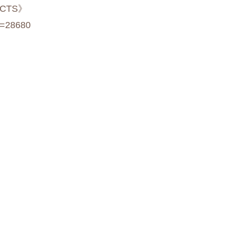
CTS》
c=28680