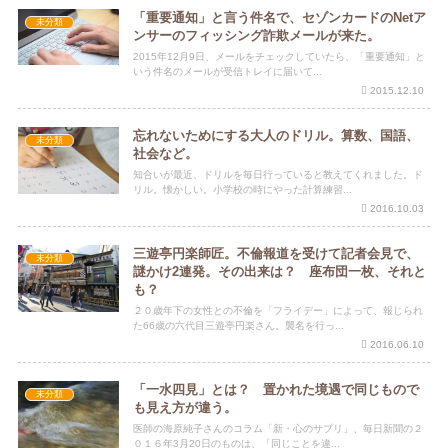
「重要通知」と言う件名で、セゾンカードのNetア
未分類
ンサーのフィッシング詐欺メールが来た。
2015年12月9日、メールをチェックしていたら、「重要通知」と
いう件名のメールが受信トレイに届いて...
2015.12.10
忘れないためにする大人のドリル。算数、国語、
未分類
社会など。
知合いが最近、ドリルを毎日行っていると教えてくれました。ド
リル。懐かしい。小学校の時にやった計算練習...
2016.10.03
三遊亭円楽師匠。不倫報道を受けて記者会見で、
未分類
謎かけ2連発。その出来は？ 座布団一枚、それと
も？
２０歳年下の女性との不倫を「フライデー」によって、報じられ
た66歳の六代目三遊亭円楽さん。襲名を行っ...
2016.06.10
「一水四見」とは？ 置かれた境遇で同じもので
未分類
も見え方が違う。
医師の海原純子さんのコラム「新・心のサプリ」、毎日新聞の２
０１６年3月20日のものは、「同じことを違...