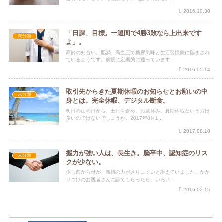
2016.10.30
「日課、目標。一週間で4勝3敗なら上出来です
未分類
よ」。
高齢の知合い。肥満、高血圧で糖尿気味と生活習慣病に悩まされ
ているようです。病院に定期的に通っています...
2016.05.14
取引先からきた夏期休暇のお知らせとお願いの中
未分類
身とは。完全休暇、デジタル断食。
明日の山の日から、土日を含め、お盆休み、夏期休暇という方は
多いのではないでしょうか。2017年8月1...
2017.08.10
握力が強い人は、長生き。脳卒中、認知症のリス
未分類
クが少ない。
少し前から母が、親指の力が入りにくいと訴えていました。かか
りつけのお医者さんに診てもらったら、いろい...
2016.02.15