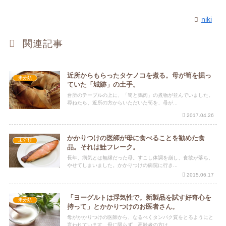
niki
関連記事
近所からもらったタケノコを煮る。母が筍を掘っ
未分類
ていた「城跡」の土手。
台所のテーブルの上に、「筍と鶏肉」の煮物が並んでいました。
尋ねたら、近所の方からいただいた筍を、母が...
2017.04.26
かかりつけの医師が母に食べることを勧めた食
未分類
品。それは鮭フレーク。
長年、病気とは無縁だった母。すこし体調を崩し、食欲が落ち、
やせてしまいました。かかりつけの病院に行き...
2015.06.17
「ヨーグルトは浮気性で。新製品を試す好奇心を
未分類
持って」とかかりつけのお医者さん。
母がかかりつけの医師から、なるべくタンパク質をとるようにと
言われています。母に限らず、高齢者の方は、...