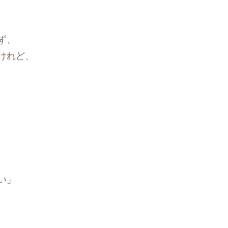
ず、
けれど、
い」