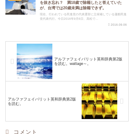
を抜き忘れ？ 満18歳で除籍したと答えていた
が、台湾では20歳未満は除籍できず。
現在、行われている民進党の代表選挙に立候補している蓮舫民進
党代表代行。今日2016年9月6日、高松で...
2016.09.06
アルファフェイバリット英和辞典第2版
を読む。wattage～。
アルファフェイバリット英和辞典第2版
を読む。
コメント