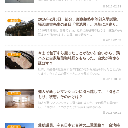
2016.02.23
2016年2月3日、節分、慶應義塾中等部入学試験。
未分類
福沢諭吉先生の命日「雪池忌」。お墓にお参り。
2016年2月3日、節分ですね。近所の薬研堀不動では、昼過ぎから
豆まきが行われます。先日、前を通りか...
2016.02.03
今まで包丁すら握ったことがない知合いから、鶏
未分類
ハムと自家焙煎珈琲豆をもらった。自炊が寿命を
延ばす？
以前、高齢者の世話をする専門家の方からお話を伺ったことがあ
ります。たくさんの驚くべきことを教えていた...
2016.10.08
知人が新しいマンションに引っ越して、「引きこ
未分類
もり」状態。そのわけは？
知人が新しいマンションに引っ越しました。その様子を尋ねた
ら、「危ない。このままだと社会から隔絶される...
2016.09.22
蓮舫議員、今も日本と台湾の二重国籍？ 台湾籍
未分類