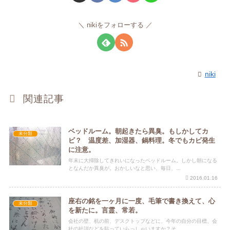
nikiをフォローする
niki
関連記事
ベッドルーム。朝起きたら異臭。もしかしてカ
未分類
ビ？ 温度差、加湿器、鍋料理。冬でもカビ発生
に注意。
年末に大掃除してきれいになったベッドルーム。しかし朝になる
となんだか異臭が。おかしいなと思い、毎日、...
2016.01.16
座右の銘を一ヶ月に一度、毛筆で書き換えて、心
未分類
を新たに。言霊、常若。
会社の壁、机の前、デスクトップなどに、今年の自分の目標、会
社の社訓などを貼っていらっしゃいますか？そ...