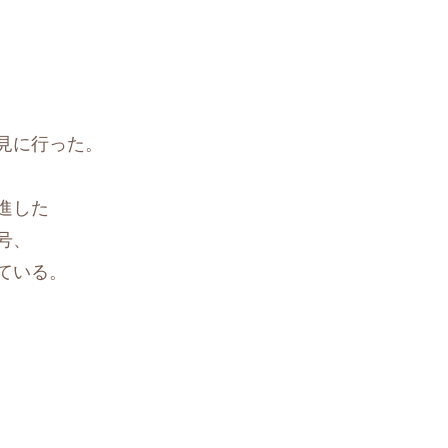
見に行った。
進した
号、
ている。