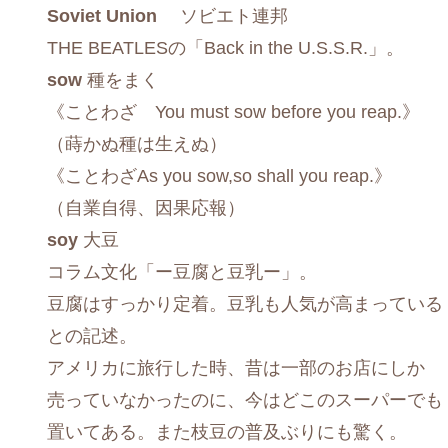
Soviet Union
ソビエト連邦
THE BEATLESの「Back in the U.S.S.R.」。
sow
種をまく
《ことわざ You must sow before you reap.》
（蒔かぬ種は生えぬ）
《ことわざAs you sow,so shall you reap.》
（自業自得、因果応報）
soy
大豆
コラム文化「ー豆腐と豆乳ー」。
豆腐はすっかり定着。豆乳も人気が高まっている
との記述。
アメリカに旅行した時、昔は一部のお店にしか
売っていなかったのに、今はどこのスーパーでも
置いてある。また枝豆の普及ぶりにも驚く。