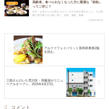
高齢者。食べられなくなった方に最適な「粉飴」
未分類
ってご存じ？
先日、お母さんの介護をされている方の話を聞きました。今は複
数の専門家の方が家に来て、医療、運動、食事...
2016.05.01
アルファフェイバリット英和辞典第2版
を読む。
三助さんのいた荒川区・斉藤湯がリニュ
ーアルオープン。2015年4月27日。
コメント