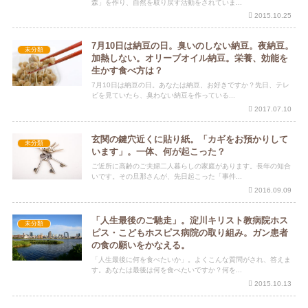
森」を作り、自然を取り戻す活動をされていま...
2015.10.25
7月10日は納豆の日。臭いのしない納豆。夜納豆。
未分類
加熱しない。オリーブオイル納豆。栄養、効能を
生かす食べ方は？
7月10日は納豆の日。あなたは納豆、お好きですか？先日、テレ
ビを見ていたら、臭わない納豆を作っている...
2017.07.10
玄関の鍵穴近くに貼り紙。「カギをお預かりして
未分類
います」。一体、何が起こった？
ご近所に高齢のご夫婦二人暮らしの家庭があります。長年の知合
いです。その旦那さんが、先日起こった「事件...
2016.09.09
「人生最後のご馳走」。淀川キリスト教病院ホス
未分類
ピス・こどもホスピス病院の取り組み。ガン患者
の食の願いをかなえる。
「人生最後に何を食べたいか」。よくこんな質問がされ、答えま
す。あなたは最後は何を食べたいですか？何を...
2015.10.13