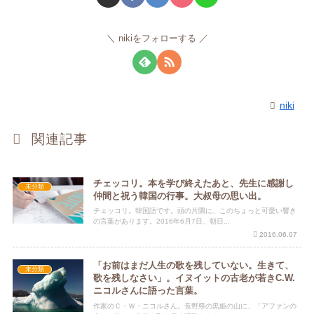
nikiをフォローする
niki
関連記事
チェッコリ。本を学び終えたあと、先生に感謝し
未分類
仲間と祝う韓国の行事。大叔母の思い出。
チェッコリ。韓国語です。頭の片隅に、このちょっと可愛い響き
の言葉があります。2016年6月7日、朝日...
2016.06.07
「お前はまだ人生の歌を残していない。生きて、
未分類
歌を残しなさい」。イヌイットの古老が若きC.W.
ニコルさんに語った言葉。
作家のＣ・Ｗ・ニコルさん。長野県の黒姫の山に、「アファンの