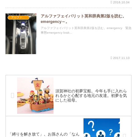
2016.10.04
アルファフェイバリット英和辞典第2版を読む。
アルファフェイバリット英和辞典第2版
emergency～。
アルファフェイバリット英和辞典第2版を読む。emergency 緊急
事態emergency brak...
2017.11.13
須賀神社の初夢宝船。今年も手に入れら
れるかと心配する地元の友達。初夢を気
にした祖母。
「縛りを解き放て」。お孫さんの「なん