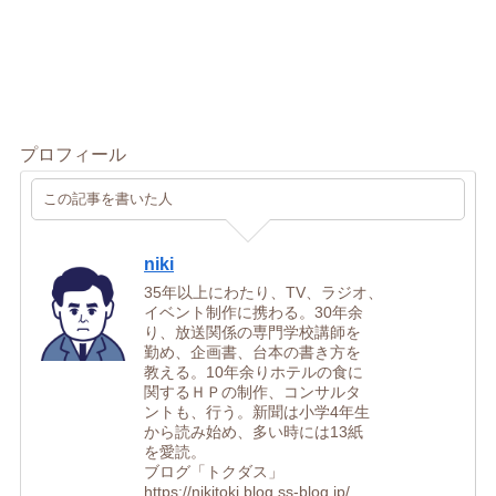
プロフィール
この記事を書いた人
niki
35年以上にわたり、TV、ラジオ、
イベント制作に携わる。30年余
り、放送関係の専門学校講師を
勤め、企画書、台本の書き方を
教える。10年余りホテルの食に
関するＨＰの制作、コンサルタ
ントも、行う。新聞は小学4年生
から読み始め、多い時には13紙
を愛読。
ブログ「トクダス」
https://nikitoki.blog.ss-blog.jp/