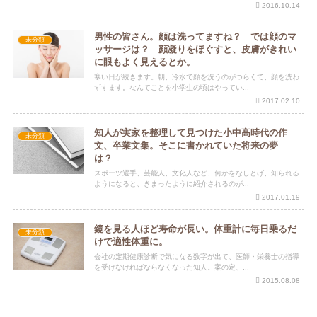
2016.10.14
男性の皆さん。顔は洗ってますね？ では顔のマ
未分類
ッサージは？ 顔凝りをほぐすと、皮膚がきれい
に眼もよく見えるとか。
寒い日が続きます。朝、冷水で顔を洗うのがつらくて、顔を洗わ
ずすます。なんてことを小学生の頃はやってい...
2017.02.10
知人が実家を整理して見つけた小中高時代の作
未分類
文、卒業文集。そこに書かれていた将来の夢
は？
スポーツ選手、芸能人、文化人など、何かをなしとげ、知られる
ようになると、きまったように紹介されるのが...
2017.01.19
鏡を見る人ほど寿命が長い。体重計に毎日乗るだ
未分類
けで適性体重に。
会社の定期健康診断で気になる数字が出て、医師・栄養士の指導
を受けなければならなくなった知人。案の定、...
2015.08.08