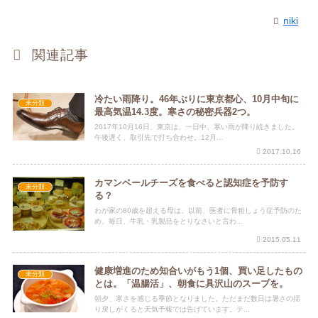
niki
関連記事
冷たい雨降り。46年ぶりに東京都心、10月中旬に
未分類
最高気温14.3度。寒さの秘密兵器2つ。
2017年10月16日、東京は、一日中、寒い雨が降り続きました。
午後遅く、取引先で打ち合わせ。12月...
2017.10.16
カマンベールチーズを食べると認知症を予防す
未分類
る？
わが家の80歳を超える母は、以前、医者に骨粗しょう症予防のた
め、毎日、牛乳・乳製品をとりなさいと言わ...
2015.05.11
健康増進のため知合いがもう1個、買い足したもの
未分類
とは。「温腸活」、朝食に具沢山のスープを。
朝夕、寒さを感じる季節となりました。ただまだ数日は暑さの揺
り戻しがくると天気予報では告げています。テ...