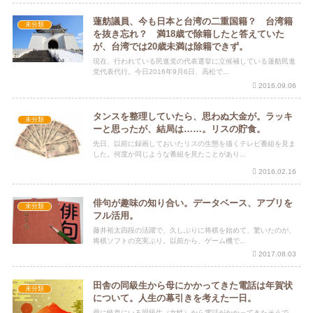
蓮舫議員、今も日本と台湾の二重国籍？ 台湾籍
未分類
を抜き忘れ？ 満18歳で除籍したと答えていた
が、台湾では20歳未満は除籍できず。
現在、行われている民進党の代表選挙に立候補している蓮舫民進
党代表代行。今日2016年9月6日、高松で...
2016.09.06
タンスを整理していたら、思わぬ大金が。ラッキ
未分類
ーと思ったが、結局は……。リスの貯食。
先日、以前に録画しておいたリスの生態を描くテレビ番組を見ま
した。何度か同じような番組を見たことがあり...
2016.02.16
俳句が趣味の知り合い。データベース、アプリを
未分類
フル活用。
藤井裕太四段の活躍で、久しぶりに将棋を始めて、驚いたのが、
将棋ソフトの充実ぶり。以前から、ゲーム機で...
2017.08.03
田舎の同級生から母にかかってきた電話は年賀状
未分類
について。人生の幕引きを考えた一日。
母に岐阜にいる同級生（女性）から電話がかかってきたそうで