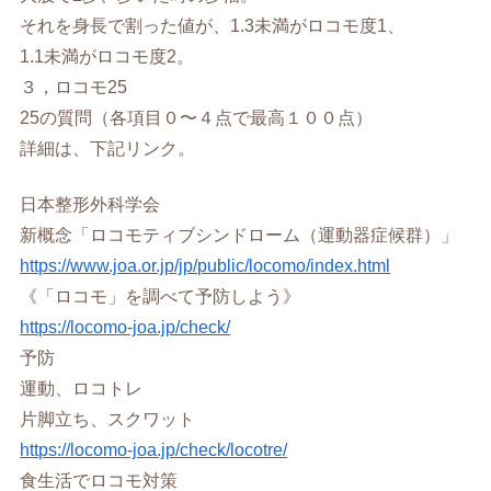
それを身長で割った値が、1.3未満がロコモ度1、
1.1未満がロコモ度2。
３，ロコモ25
25の質問（各項目０〜４点で最高１００点）
詳細は、下記リンク。
日本整形外科学会
新概念「ロコモティブシンドローム（運動器症候群）」
https://www.joa.or.jp/jp/public/locomo/index.html
《「ロコモ」を調べて予防しよう》
https://locomo-joa.jp/check/
予防
運動、ロコトレ
片脚立ち、スクワット
https://locomo-joa.jp/check/locotre/
食生活でロコモ対策