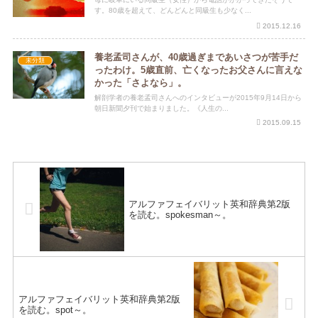
す。80歳を超えて、どんどんと同級生も少なく...
2015.12.16
養老孟司さんが、40歳過ぎまであいさつが苦手だ
未分類
ったわけ。5歳直前、亡くなったお父さんに言えな
かった「さよなら」。
解剖学者の養老孟司さんへのインタビューが2015年9月14日から
朝日新聞夕刊で始まりました。《人生の...
2015.09.15
アルファフェイバリット英和辞典第2版
を読む。spokesman～。
アルファフェイバリット英和辞典第2版
を読む。spot～。