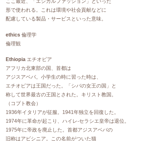
ここ最近、「エシカルファッション」といった
形で使われる。これは環境や社会貢献などに
配慮している製品・サービスといった意味。
ethics
倫理学
倫理観
Ethiopia
エチオピア
アフリカ北東部の国、首都は
アジスアベバ。小学生の時に習った時は、
エチオピアは王国だった。「シバの女王の国」と
称して世界最古の王国とされた。キリスト教国。
（コプト教会）
1936年イタリアが征服。1941年独立を回復した。
1974年に革命が起こり、ハイレ-セラシエ皇帝は退位。
1975年に帝政を廃止した。首都アジスアベバの
旧称はアビシニア。この名前がついた猫