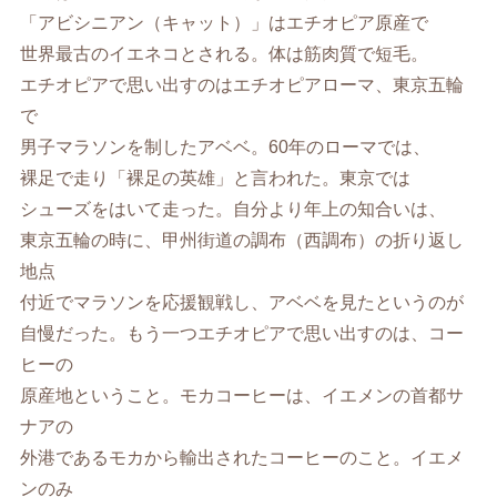
「アビシニアン（キャット）」はエチオピア原産で
世界最古のイエネコとされる。体は筋肉質で短毛。
エチオピアで思い出すのはエチオピアローマ、東京五輪
で
男子マラソンを制したアベベ。60年のローマでは、
裸足で走り「裸足の英雄」と言われた。東京では
シューズをはいて走った。自分より年上の知合いは、
東京五輪の時に、甲州街道の調布（西調布）の折り返し
地点
付近でマラソンを応援観戦し、アベベを見たというのが
自慢だった。もう一つエチオピアで思い出すのは、コー
ヒーの
原産地ということ。モカコーヒーは、イエメンの首都サ
ナアの
外港であるモカから輸出されたコーヒーのこと。イエメ
ンのみ