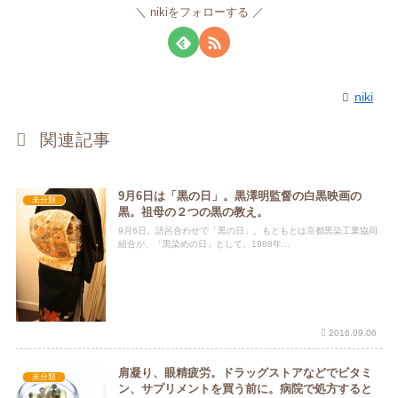
nikiをフォローする
niki
関連記事
9月6日は「黒の日」。黒澤明監督の白黒映画の
未分類
黒。祖母の２つの黒の教え。
9月6日。語呂合わせで「黒の日」。もともとは京都黒染工業協同
組合が、「黒染めの日」として、1988年...
2016.09.06
肩凝り、眼精疲労。ドラッグストアなどでビタミ
未分類
ン、サプリメントを買う前に。病院で処方すると