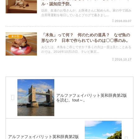
ル・認知症予防。
以前、友達のお母さんが、お医者さんに勧められ、家の中で踏み
台昇降運動を毎日しているとブログで書きまし...
2016.03.07
「木魚」って何？ 何のための道具？ なぜ魚の
未分類
形なの？ 日本で作られているのは〇〇県のみ。
あなたは、木魚をご存じですか？多くの方は一度は見たことある
のでは。2016年10月15日、テレビ東京...
2016.10.17
アルファフェイバリット英和辞典第2版
を読む。tout～。
アルファフェイバリット英和辞典第2版