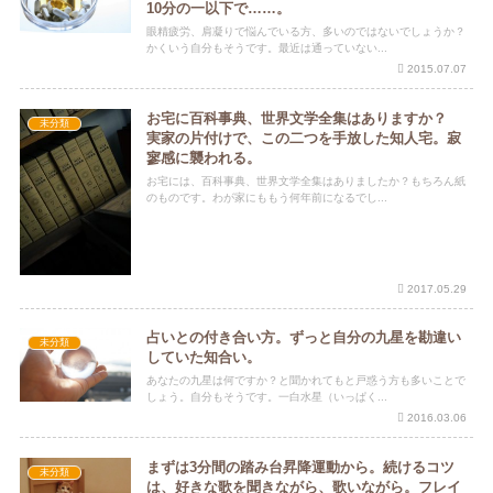
10分の一以下で……。
眼精疲労、肩凝りで悩んでいる方、多いのではないでしょうか？
かくいう自分もそうです。最近は通っていない...
2015.07.07
お宅に百科事典、世界文学全集はありますか？
未分類
実家の片付けで、この二つを手放した知人宅。寂
寥感に襲われる。
お宅には、百科事典、世界文学全集はありましたか？もちろん紙
のものです。わが家にももう何年前になるでし...
2017.05.29
占いとの付き合い方。ずっと自分の九星を勘違い
未分類
していた知合い。
あなたの九星は何ですか？と聞かれてもと戸惑う方も多いことで
しょう。自分もそうです。一白水星（いっぱく...
2016.03.06
まずは3分間の踏み台昇降運動から。続けるコツ
未分類
は、好きな歌を聞きながら、歌いながら。フレイ