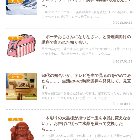
未分類
～。
アルファフェイバリット英和辞典第2版を読む。I アイ英語のアル
ファベットの第9字。ローマ数字の1。I...
2018.09.13
「ポーチおじさんになりなさい」と管理職向けの
未分類
講座で言われた知り合い。
男性のあなた。外出するときにバッグの中にポーチは持っていま
すか？中に、汗ふきシート、歯ブラシ、マウス...
2017.01.21
60代の知合いが、テレビを生で見るのをやめてみ
未分類
たら……。生活の中の時間泥棒を発見して、見直
す。
何年か前に定年を迎えた知合いの女性。定年になったら、あれも
やりたい、これもやりたいと思っていたことが...
2016.09.10
「木彫りの大黒様が持つビー玉を水晶に変えなさ
未分類
い」。お告げに従って水晶を買って交換した
ら……。
とても親しい友人の話。その家には、お祖父さんお祖母さんがず