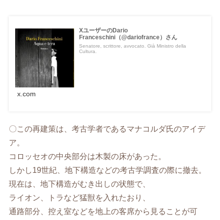
XユーザーのDario
Franceschini（@dariofrance）さん
Senatore, scrittore, avvocato. Già Ministro della
Cultura.
x.com
〇この再建策は、考古学者であるマナコルダ氏のアイデ
ア。
コロッセオの中央部分は木製の床があった。
しかし19世紀、地下構造などの考古学調査の際に撤去。
現在は、地下構造がむき出しの状態で、
ライオン、トラなど猛獣を入れたおり、
通路部分、控え室などを地上の客席から見ることが可