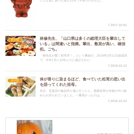
いぶん昔に買った高さ10センチ余りの小さな...
2017.10.01
林修先生、「山口県は多くの総理大臣を輩出して
未分類
いる」は間違いと指摘。輩出、敷居が高い、確信
犯。ごち。
「林先生が驚く初耳学！」という番組の、2018年3月11日放送回
で、今年1月に10年ぶりに改訂された...
2018.03.12
体が香りに染まるほど、食べていた松茸の思い出
未分類
を語ってくれた祖母。
先日、百貨店の食品売り場に行ったら、国産松茸が木箱の中に納
められ売られていました。一番高かったのは、...
2016.10.23