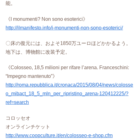
能。
《I monumenti? Non sono esoterici》
http://ilmanifesto.info/i-monumenti-non-sono-esoterici/
〇床の復元には、およそ1850万ユーロほどかかるよう。
地下は、博物館に改装予定。
《Colosseo, 18,5 milioni per rifare l’arena. Franceschini:
“Impegno mantenuto”》
http://roma.repubblica.it/cronaca/2015/08/04/news/colosse
o_mibact_18_5_mln_per_ripristino_arena-120412225/?
ref=search
コロッセオ
オンラインチケット
http://www.coopculture.it/en/colosseo-e-shop.cfm