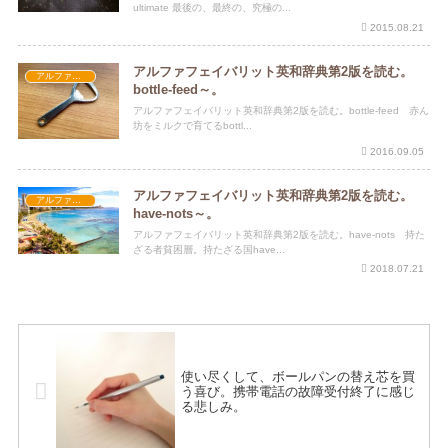
ultimate 最後の、最終の、究極の...
2015.08.21
アルファフェイバリット英和辞典第2版を読む。
アルファフェイバリット英和辞典第2版
bottle-feed～。
アルファフェイバリット英和辞典第2版を読む。bottle-feed 赤ん
坊をミルクで育てるbottl...
2016.09.05
アルファフェイバリット英和辞典第2版を読む。
アルファフェイバリット英和辞典第2版
have-nots～。
アルファフェイバリット英和辞典第2版を読む。have-nots 持た
ざる者貧困層。持たざる国have...
2018.07.21
使い尽くして、ボールパンの替え芯を買
う喜び。携帯電話の故障受付終了に感じ
る悲しみ。