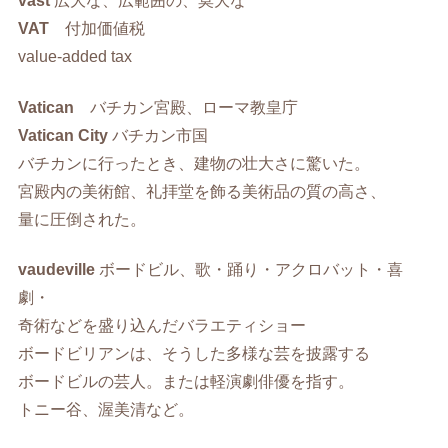
vast
広大な、広範囲の、莫大な
VAT
付加価値税
value-added tax
Vatican
バチカン宮殿、ローマ教皇庁
Vatican City
バチカン市国
バチカンに行ったとき、建物の壮大さに驚いた。
宮殿内の美術館、礼拝堂を飾る美術品の質の高さ、
量に圧倒された。
vaudeville
ボードビル、歌・踊り・アクロバット・喜
劇・
奇術などを盛り込んだバラエティショー
ボードビリアンは、そうした多様な芸を披露する
ボードビルの芸人。または軽演劇俳優を指す。
トニー谷、渥美清など。