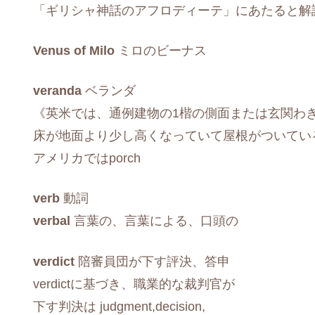
「ギリシャ神話のアフロディーテ」にあたると解
Venus of Milo
ミロのビーナス
veranda
ベランダ
《英米では、通例建物の1楷の側面または玄関わ
床が地面より少し高くなっていて屋根がついてい
アメリカではporch
verb
動詞
verbal
言葉の、言葉による、口頭の
verdict
陪審員団が下す評決、答申
verdictに基づき、職業的な裁判官が
下す判決は judgment,decision,