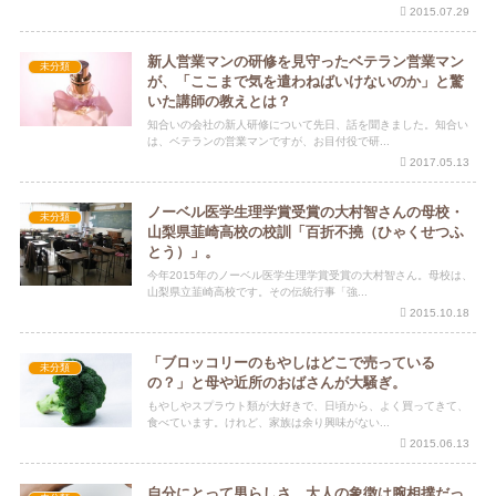
2015.07.29
新人営業マンの研修を見守ったベテラン営業マン
未分類
が、「ここまで気を遣わねばいけないのか」と驚
いた講師の教えとは？
知合いの会社の新人研修について先日、話を聞きました。知合い
は、ベテランの営業マンですが、お目付役で研...
2017.05.13
ノーベル医学生理学賞受賞の大村智さんの母校・
未分類
山梨県韮崎高校の校訓「百折不撓（ひゃくせつふ
とう）」。
今年2015年のノーベル医学生理学賞受賞の大村智さん。母校は、
山梨県立韮崎高校です。その伝統行事「強...
2015.10.18
「ブロッコリーのもやしはどこで売っている
未分類
の？」と母や近所のおばさんが大騒ぎ。
もやしやスプラウト類が大好きで、日頃から、よく買ってきて、
食べています。けれど、家族は余り興味がない...
2015.06.13
自分にとって男らしさ、大人の象徴は腕相撲だっ