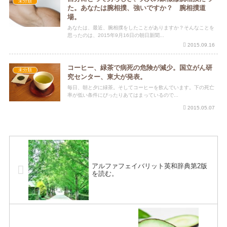
未分類
た。あなたは腕相撲、強いですか？ 腕相撲道
場。
あなたは、最近、腕相撲をしたことがありますか？そんなことを
思ったのは、2015年9月16日の朝日新聞...
2015.09.16
コーヒー、緑茶で病死の危険が減少。国立がん研
未分類
究センター、東大が発表。
毎日、朝と夕に緑茶。そしてコーヒーを飲んでいます。下の死亡
率が低い条件にぴったりあてはまっているので...
2015.05.07
アルファフェイバリット英和辞典第2版
を読む。