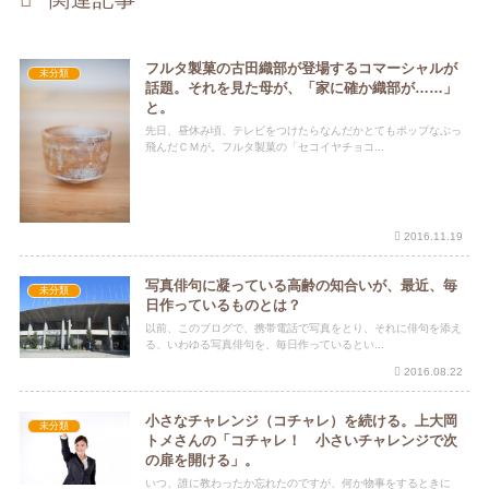
フルタ製菓の古田織部が登場するコマーシャルが
未分類
話題。それを見た母が、「家に確か織部が……」
と。
先日、昼休み頃、テレビをつけたらなんだかとてもポップなぶっ
飛んだＣＭが。フルタ製菓の「セコイヤチョコ...
2016.11.19
写真俳句に凝っている高齢の知合いが、最近、毎
未分類
日作っているものとは？
以前、このブログで、携帯電話で写真をとり、それに俳句を添え
る、いわゆる写真俳句を、毎日作っているとい...
2016.08.22
小さなチャレンジ（コチャレ）を続ける。上大岡
未分類
トメさんの「コチャレ！ 小さいチャレンジで次
の扉を開ける」。
いつ、誰に教わったか忘れたのですが、何か物事をするときに