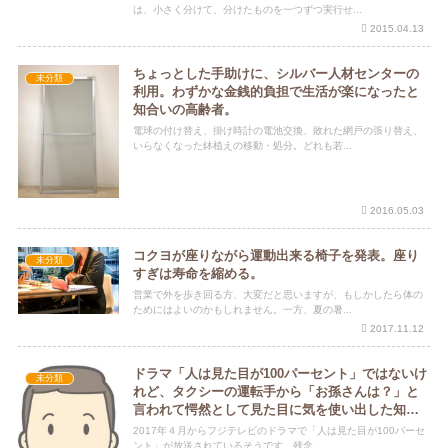
は、小さく分けて、分けたものを一つずつ実行せ...
2015.04.13
ちょっとした手助けに、シルバー人材センターの
未分類
利用。わずかな金銭的負担で生活が楽になったと
知合いの高齢者。
電球の付け替え、掛け時計の電池交換、敗れた網戸の張り替え、
いらなくなった鉢植えの移動・処分。どれも若...
2016.05.03
コクヨが座りながら運動出来る椅子を発表。座り
未分類
すぎは寿命を縮める。
営業で外を歩き回る方、大変だと思いますが、もしかしたら体の
ためにはよいのかもしれません。一方、夏の暑...
2017.11.12
ドラマ「人は見た目が100パーセント」ではないけ
未分類
れど、タクシーの運転手から「お孫さんは？」と
言われて愕然として見た目に気を使い出した知合
い。
2017年４月からフジテレビのドラマで「人は見た目が100パーセ
ント」が放送されているそうです。残念...