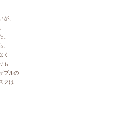
いが、
。
た。
ら、
なく
りも
ザブルの
スクは